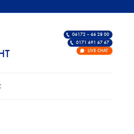
06172 – 66 28 00
0171 691 67 67
LIVE CHAT
HT
ÜR STRAFRECHT –
Z