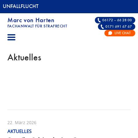
UNFALLFLUCHT
Marc von Harten
06172 – 66 28 00
FACHANWALT FÜR STRAFRECHT
0171 691 67 67
UNFALLFLUCHT | FACHANWALT FÜR STRAFRE
LIVE CHAT
Aktuelles
22. März 2026
AKTUELLES