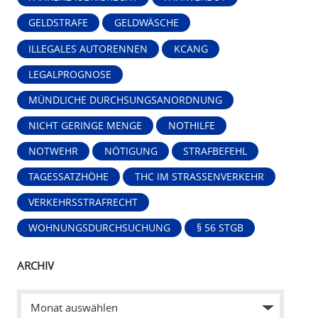
GELDSTRAFE
GELDWÄSCHE
ILLEGALES AUTORENNEN
KCANG
LEGALPROGNOSE
MÜNDLICHE DURCHSUNGSANORDNUNG
NICHT GERINGE MENGE
NOTHILFE
NOTWEHR
NÖTIGUNG
STRAFBEFEHL
TAGESSATZHÖHE
THC IM STRASSENVERKEHR
VERKEHRSSTRAFRECHT
WOHNUNGSDURCHSUCHUNG
§ 56 STGB
ARCHIV