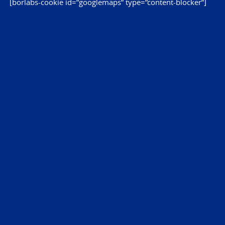
[borlabs-cookie id=“googlemaps“ type=“content-blocker“]