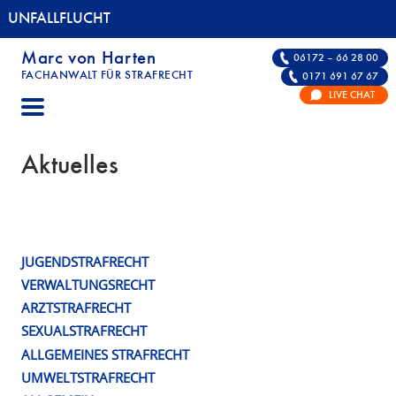
UNFALLFLUCHT
Marc von Harten
06172 – 66 28 00
FACHANWALT FÜR STRAFRECHT
0171 691 67 67
UNFALLFLUCHT | FACHANWALT FÜR STRAFRE
LIVE CHAT
Aktuelles
JUGENDSTRAFRECHT
VERWALTUNGSRECHT
ARZTSTRAFRECHT
SEXUALSTRAFRECHT
ALLGEMEINES STRAFRECHT
UMWELTSTRAFRECHT