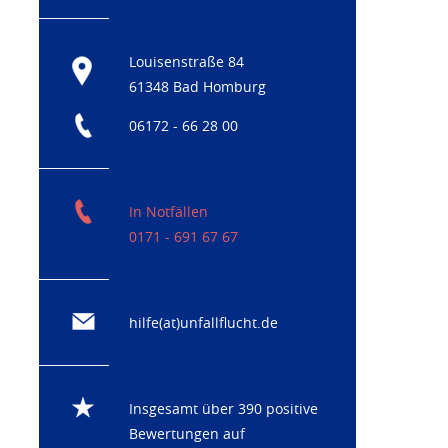
Louisenstraße 84
61348 Bad Homburg
06172 - 66 28 00
In Notfällen
0171 - 691 67 67
hilfe(at)unfallflucht.de
Insgesamt über 390 positive
Bewertungen auf