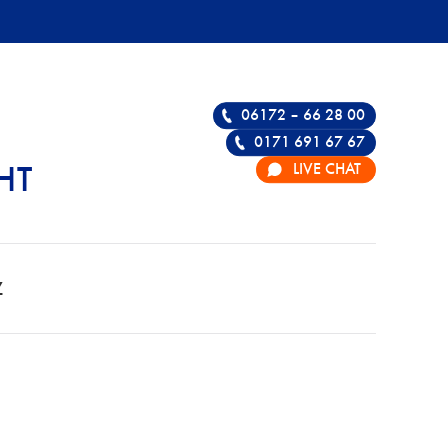
06172 – 66 28 00
0171 691 67 67
LIVE CHAT
HT
ÜR STRAFRECHT –
Z