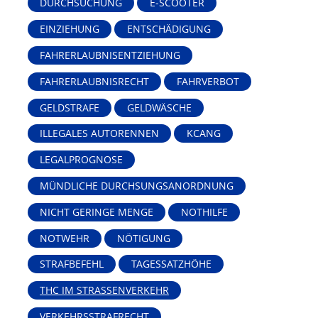
DURCHSUCHUNG
E-SCOOTER
EINZIEHUNG
ENTSCHÄDIGUNG
FAHRERLAUBNISENTZIEHUNG
FAHRERLAUBNISRECHT
FAHRVERBOT
GELDSTRAFE
GELDWÄSCHE
ILLEGALES AUTORENNEN
KCANG
LEGALPROGNOSE
MÜNDLICHE DURCHSUNGSANORDNUNG
NICHT GERINGE MENGE
NOTHILFE
NOTWEHR
NÖTIGUNG
STRAFBEFEHL
TAGESSATZHÖHE
THC IM STRASSENVERKEHR
VERKEHRSSTRAFRECHT