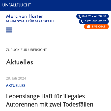
UNFALLFLUCHT
Marc von Harten
06172 – 66 28 00
FACHANWALT FÜR STRAFRECHT
0171 691 67 67
UNFALLFLUCHT | FACHANWALT FÜR STRAFRE
LIVE CHAT
ZURÜCK ZUR ÜBERSICHT
Aktuelles
28. Juli 2024
AKTUELLES
Lebenslange Haft für illegales
Autorennen mit zwei Todesfällen