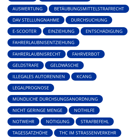
AUSWERTUNG
BETÄUBUNGSMITTELSTRAFRECHT
DAV STELLUNGNAHME
DURCHSUCHUNG
E-SCOOTER
EINZIEHUNG
ENTSCHÄDIGUNG
FAHRERLAUBNISENTZIEHUNG
FAHRERLAUBNISRECHT
FAHRVERBOT
GELDSTRAFE
GELDWÄSCHE
ILLEGALES AUTORENNEN
KCANG
LEGALPROGNOSE
MÜNDLICHE DURCHSUNGSANORDNUNG
NICHT GERINGE MENGE
NOTHILFE
NOTWEHR
NÖTIGUNG
STRAFBEFEHL
TAGESSATZHÖHE
THC IM STRASSENVERKEHR