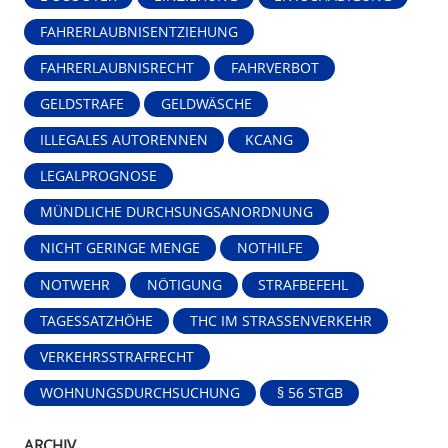
FAHRERLAUBNISENTZIEHUNG
FAHRERLAUBNISRECHT
FAHRVERBOT
GELDSTRAFE
GELDWÄSCHE
ILLEGALES AUTORENNEN
KCANG
LEGALPROGNOSE
MÜNDLICHE DURCHSUNGSANORDNUNG
NICHT GERINGE MENGE
NOTHILFE
NOTWEHR
NÖTIGUNG
STRAFBEFEHL
TAGESSATZHÖHE
THC IM STRASSENVERKEHR
VERKEHRSSTRAFRECHT
WOHNUNGSDURCHSUCHUNG
§ 56 STGB
ARCHIV