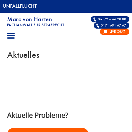
UNFALLFLUCHT
Marc von Harten
06172 – 66 28 00
FACHANWALT FÜR STRAFRECHT
0171 691 67 67
UNFALLFLUCHT | FACHANWALT FÜR STRAFRE
LIVE CHAT
Aktuelles
Aktuelle Probleme?